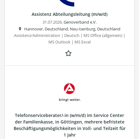
Assistenz Abteilungsleitung (m/w/d)
31.07.2026,
Genoverband e.V.
Hannover, Deutschland, Neu-Isenburg, Deutschland
Assistenz/Administration | Deutsch | MS Office (allgemein) |
MS Outlook | MS Excel
Telefonserviceberater/-in (w/m/d) im Service Center
der Familienkasse, in Göttingen, mehrere befristete
Beschäftigungsmöglichkeiten in Voll- und Teilzeit für
1 Jahr