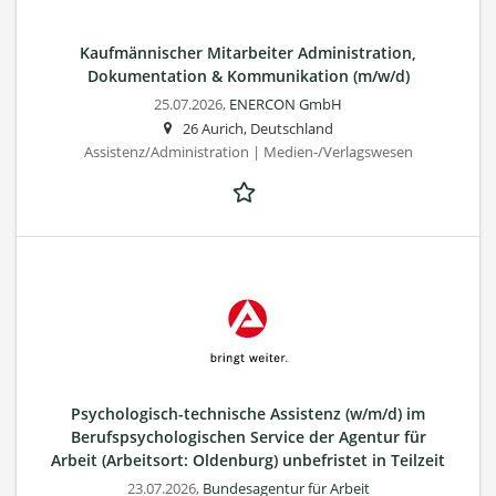
Kaufmännischer Mitarbeiter Administration,
Dokumentation & Kommunikation (m/w/d)
25.07.2026,
ENERCON GmbH
26 Aurich, Deutschland
Assistenz/Administration | Medien-/Verlagswesen
Psychologisch-technische Assistenz (w/m/d) im
Berufspsychologischen Service der Agentur für
Arbeit (Arbeitsort: Oldenburg) unbefristet in Teilzeit
23.07.2026,
Bundesagentur für Arbeit