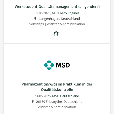
Werkstudent Qualitätsmanagement (all genders)
09.06.2026,
MTU Aero Engines
Langenhagen, Deutschland
Sonstiges | Assistenz/Administration
Pharmazeut (m/w/d) im Praktikum in der
Qualitätskontrolle
14.05.2026,
MSD Deutschland
26169 Friesoythe, Deutschland
Assistenz/Administration