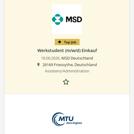
Top-Job
Werkstudent (m/w/d) Einkauf
18.06.2026,
MSD Deutschland
26169 Friesoythe, Deutschland
Assistenz/Administration