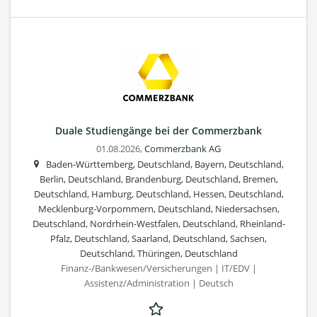
Duale Studiengänge bei der Commerzbank
01.08.2026,
Commerzbank AG
Baden-Württemberg, Deutschland, Bayern, Deutschland,
Berlin, Deutschland, Brandenburg, Deutschland, Bremen,
Deutschland, Hamburg, Deutschland, Hessen, Deutschland,
Mecklenburg-Vorpommern, Deutschland, Niedersachsen,
Deutschland, Nordrhein-Westfalen, Deutschland, Rheinland-
Pfalz, Deutschland, Saarland, Deutschland, Sachsen,
Deutschland, Thüringen, Deutschland
Finanz-/Bankwesen/Versicherungen | IT/EDV |
Assistenz/Administration | Deutsch