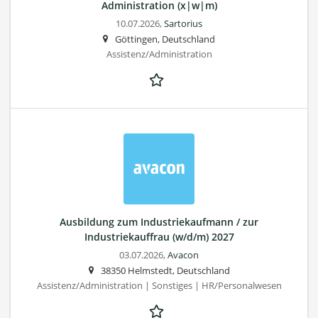
Administration (x|w|m)
10.07.2026,
Sartorius
Göttingen, Deutschland
Assistenz/Administration
Ausbildung zum Industriekaufmann / zur
Industriekauffrau (w/d/m) 2027
03.07.2026,
Avacon
38350 Helmstedt, Deutschland
Assistenz/Administration | Sonstiges | HR/Personalwesen