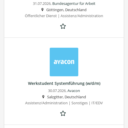
31.07.2026,
Bundesagentur für Arbeit
Göttingen, Deutschland
Öffentlicher Dienst | Assistenz/Administration
Werkstudent Systemführung (w/d/m)
30.07.2026,
Avacon
Salzgitter, Deutschland
Assistenz/Administration | Sonstiges | IT/EDV