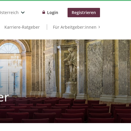
Österreich
Login
Registrieren
Karriere-Ratgeber
Für Arbeitgeber:innen
er