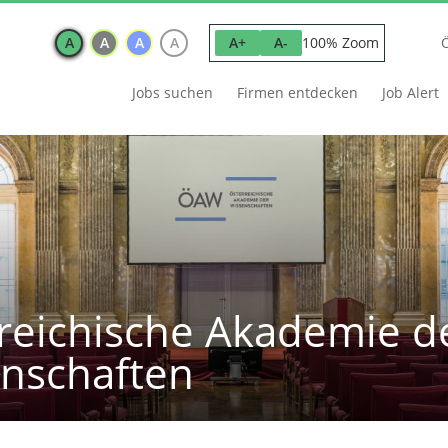
A
A
A
A
100% Zoom
A+
A-
Jobs suchen
Firmen entdecken
Job Alert
reichische Akademie d
nschaften