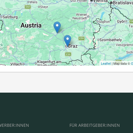
Leaflet
| Map data ©
G
WERBER:INNEN
FÜR ARBEITGEBER:INNEN