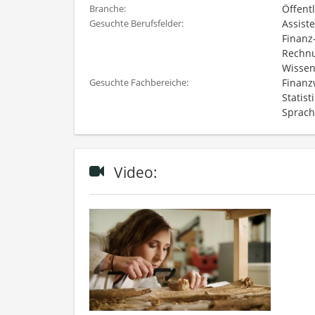
Öffent
Branche:
Assist
Gesuchte Berufsfelder:
Finanz
Rechnu
Wissen
Finanzw
Gesuchte Fachbereiche:
Statist
Sprach
Video: