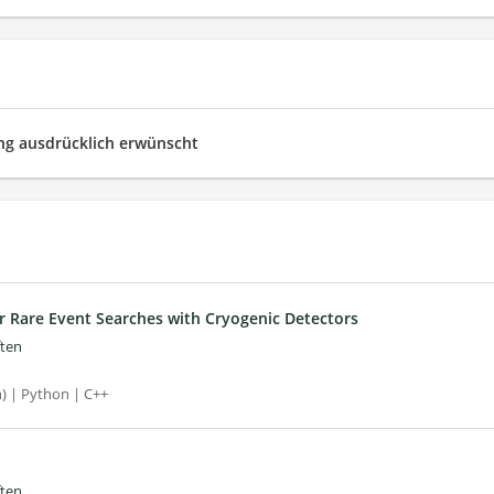
g ausdrücklich erwünscht
or Rare Event Searches with Cryogenic Detectors
ften
n) | Python | C++
ften