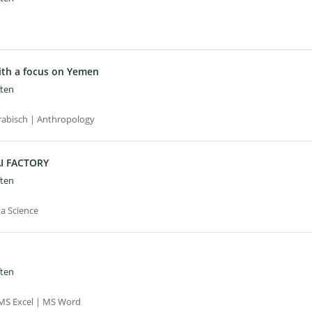
with a focus on Yemen
ften
Arabisch | Anthropology
 AI FACTORY
ften
ta Science
ften
 MS Excel | MS Word