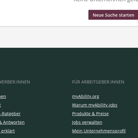
Neue Suche starten
WERBER:INNEN
FÜR ARBEITGEBER:INNEN
hen
myAbility.org
t
Warum myAbility.jobs
e-Ratgeber
Produkte & Preise
& Antworten
Jobs verwalten
 erklärt
Mein Unternehmensprofil