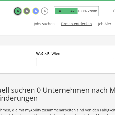
A
A
A
A
100% Zoom
A+
A-
Jobs suchen
Firmen entdecken
Job Alert
Wo?
z.B. Wien
uell suchen 0 Unternehmen nach Mi
inderungen
hmen, die mit myAbility zusammenarbeiten sind von den Fähigke