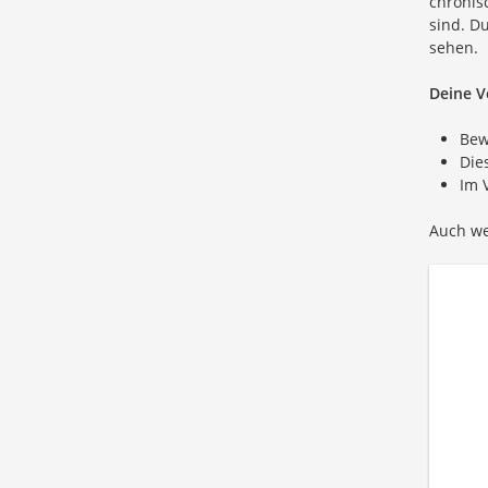
chronis
sind. D
sehen.
Deine V
Bew
Die
Im 
Auch we