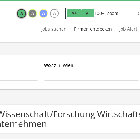
A
A
A
A
100% Zoom
A+
A-
Jobs suchen
Firmen entdecken
Job Alert
Wo?
z.B. Wien
Wissenschaft/Forschung Wirtschaf
nternehmen