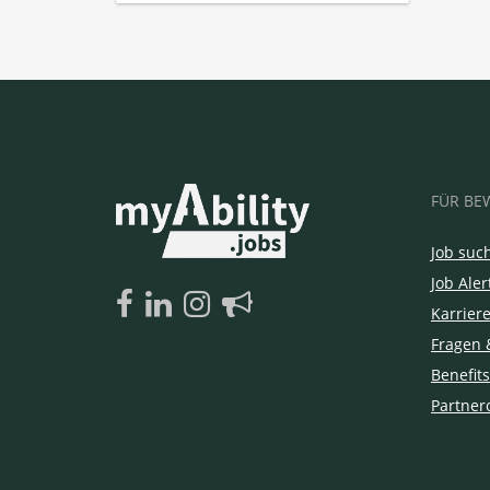
FÜR BE
Job suc
Job Aler
Karrier
Fragen 
Benefits
Partner