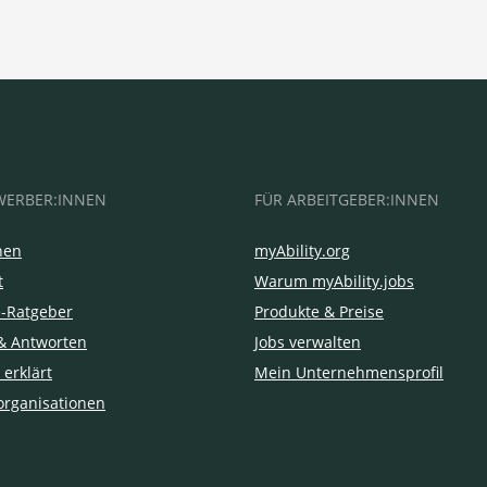
WERBER:INNEN
FÜR ARBEITGEBER:INNEN
hen
myAbility.org
t
Warum myAbility.jobs
e-Ratgeber
Produkte & Preise
& Antworten
Jobs verwalten
 erklärt
Mein Unternehmensprofil
organisationen