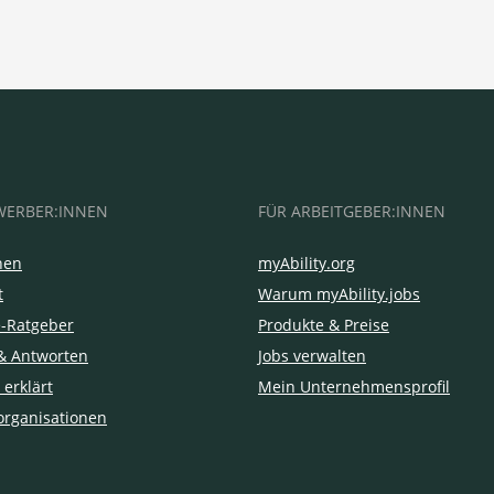
WERBER:INNEN
FÜR ARBEITGEBER:INNEN
hen
myAbility.org
t
Warum myAbility.jobs
e-Ratgeber
Produkte & Preise
& Antworten
Jobs verwalten
 erklärt
Mein Unternehmensprofil
organisationen