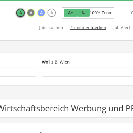
A
A
A
A
100% Zoom
A+
A-
Jobs suchen
Firmen entdecken
Job Alert
Wo?
z.B. Wien
Wirtschaftsbereich Werbung und 