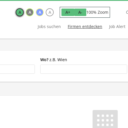
A
A
A
A
100% Zoom
A+
A-
Jobs suchen
Firmen entdecken
Job Alert
Wo?
z.B. Wien