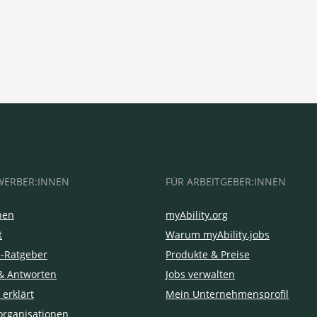
WERBER:INNEN
FÜR ARBEITGEBER:INNEN
hen
myAbility.org
t
Warum myAbility.jobs
e-Ratgeber
Produkte & Preise
& Antworten
Jobs verwalten
 erklärt
Mein Unternehmensprofil
organisationen