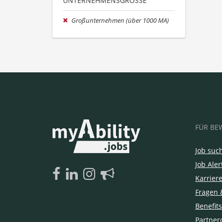
UNTERNEHMENSGRÖSSE
Großunternehmen (über 1000 MA)
FÜR BE
Job suc
Job Aler
Karrier
Fragen 
Benefits
Partner