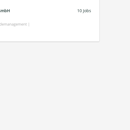
 GmbH
10 Jobs
bäudemanagement |