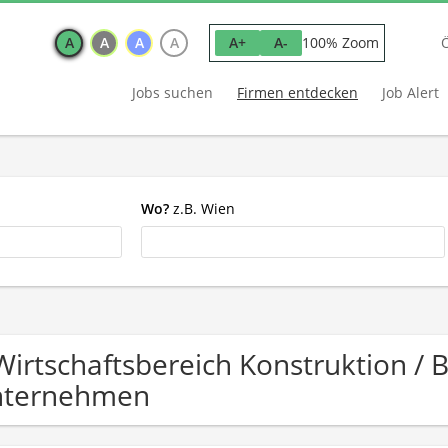
A
A
A
A
100% Zoom
A+
A-
Jobs suchen
Firmen entdecken
Job Alert
Wo?
z.B. Wien
Wirtschaftsbereich Konstruktion /
nternehmen