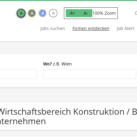
A
A
A
A
100% Zoom
A+
A-
Jobs suchen
Firmen entdecken
Job Alert
Wo?
z.B. Wien
Wirtschaftsbereich Konstruktion /
nternehmen