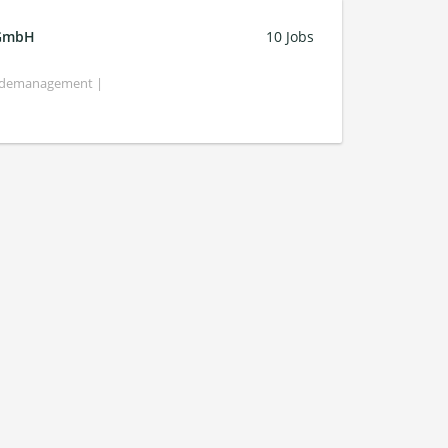
 GmbH
10 Jobs
bäudemanagement |