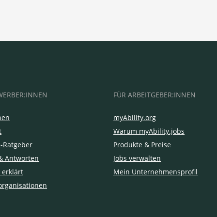
WERBER:INNEN
FÜR ARBEITGEBER:INNEN
hen
myAbility.org
t
Warum myAbility.jobs
e-Ratgeber
Produkte & Preise
& Antworten
Jobs verwalten
 erklärt
Mein Unternehmensprofil
organisationen