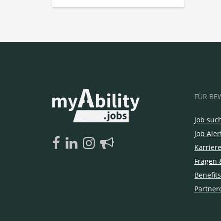
FÜR BE
Job suc
Job Aler
Karrier
Fragen 
Benefits
Partner