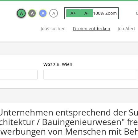
A
A
A
A
100% Zoom
A+
A-
Jobs suchen
Firmen entdecken
Job Alert
Wo?
z.B. Wien
Unternehmen entsprechend der Suc
chitektur / Bauingenieurwesen" fr
werbungen von Menschen mit Beh