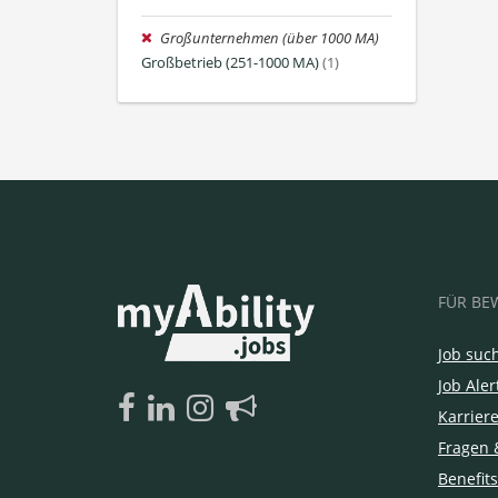
Großunternehmen (über 1000 MA)
Großbetrieb (251-1000 MA)
(1)
FÜR BE
Job suc
Job Aler
Karrier
Fragen 
Benefits