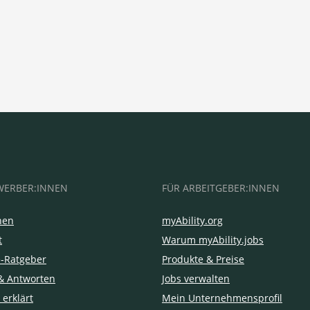
WERBER:INNEN
FÜR ARBEITGEBER:INNEN
hen
myAbility.org
t
Warum myAbility.jobs
e-Ratgeber
Produkte & Preise
& Antworten
Jobs verwalten
 erklärt
Mein Unternehmensprofil