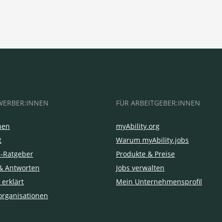
WERBER:INNEN
FÜR ARBEITGEBER:INNEN
hen
myAbility.org
t
Warum myAbility.jobs
e-Ratgeber
Produkte & Preise
& Antworten
Jobs verwalten
 erklärt
Mein Unternehmensprofil
organisationen