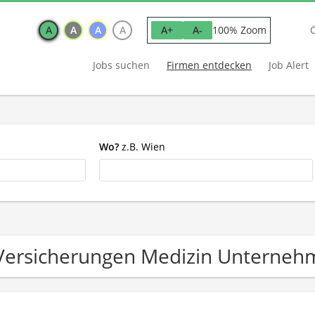
A
A
A
A
100% Zoom
A+
A-
Jobs suchen
Firmen entdecken
Job Alert
Wo?
z.B. Wien
Versicherungen Medizin Unterne