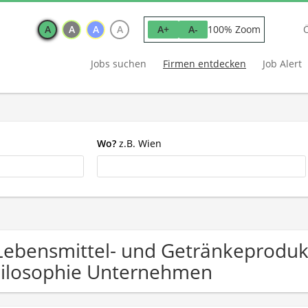
A
A
A
A
100% Zoom
A+
A-
Jobs suchen
Firmen entdecken
Job Alert
Wo?
z.B. Wien
Lebensmittel- und Getränkeprodukt
ilosophie Unternehmen