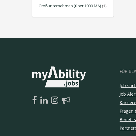
Großunternehmen (über 1000 MA)
(1)
FÜR BE
Job suc
Job Aler
Karrier
Fragen 
Benefits
Partner