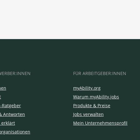
WERBER:INNEN
FÜR ARBEITGEBER:INNEN
hen
myAbility.org
t
Warum myAbility.jobs
e-Ratgeber
Produkte & Preise
& Antworten
Jobs verwalten
 erklärt
Mein Unternehmensprofil
organisationen