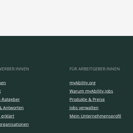
WERBER:INNEN
FÜR ARBEITGEBER:INNEN
hen
myAbility.org
t
Warum myAbility.jobs
e-Ratgeber
Produkte & Preise
& Antworten
Jobs verwalten
 erklärt
Mein Unternehmensprofil
organisationen