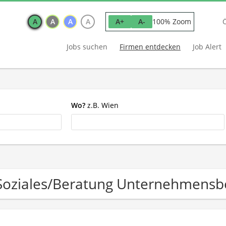
A
A
A
A
100% Zoom
A+
A-
Jobs suchen
Firmen entdecken
Job Alert
Wo?
z.B. Wien
Soziales/Beratung Unternehmens