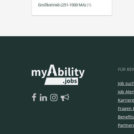
Großbetrieb (251-1000 MA)
(1)
FÜR BE
Job suc
Job Aler
Karrier
Fragen 
Benefits
Partner