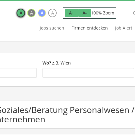
A
A
A
A
100% Zoom
A+
A-
Jobs suchen
Firmen entdecken
Job Alert
Wo?
z.B. Wien
Soziales/Beratung Personalwesen / 
nternehmen