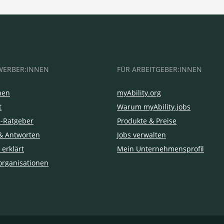
WERBER:INNEN
FÜR ARBEITGEBER:INNEN
hen
myAbility.org
t
Warum myAbility.jobs
e-Ratgeber
Produkte & Preise
& Antworten
Jobs verwalten
 erklärt
Mein Unternehmensprofil
organisationen