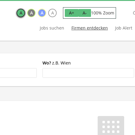
A
A
A
A
100% Zoom
A+
A-
Jobs suchen
Firmen entdecken
Job Alert
Wo?
z.B. Wien