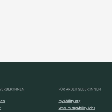
WERBER:INNEN
FÜR ARBEITGEBER:INNEN
hen
myAbility.org
t
Warum myAbility.jobs