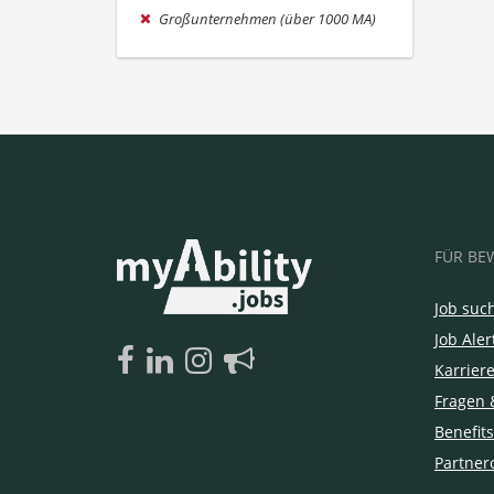
Großunternehmen (über 1000 MA)
FÜR BE
Job suc
Job Aler
Karrier
Fragen 
Benefits
Partner