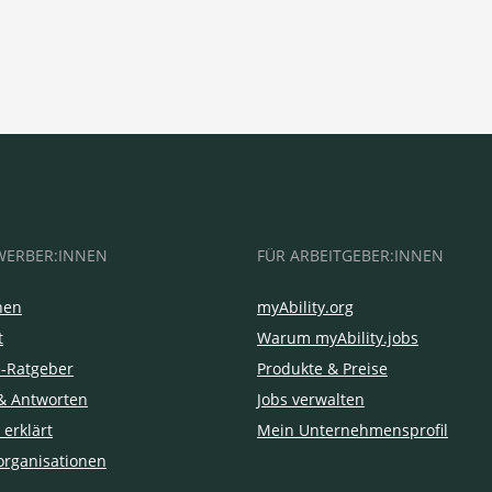
WERBER:INNEN
FÜR ARBEITGEBER:INNEN
hen
myAbility.org
t
Warum myAbility.jobs
e-Ratgeber
Produkte & Preise
& Antworten
Jobs verwalten
 erklärt
Mein Unternehmensprofil
organisationen