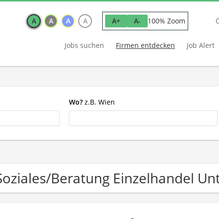
A
A
A
A
100% Zoom
A+
A-
Jobs suchen
Firmen entdecken
Job Alert
Wo?
z.B. Wien
Soziales/Beratung Einzelhandel U