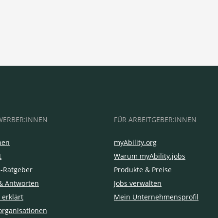
WERBER:INNEN
FÜR ARBEITGEBER:INNEN
hen
myAbility.org
t
Warum myAbility.jobs
e-Ratgeber
Produkte & Preise
& Antworten
Jobs verwalten
 erklärt
Mein Unternehmensprofil
organisationen