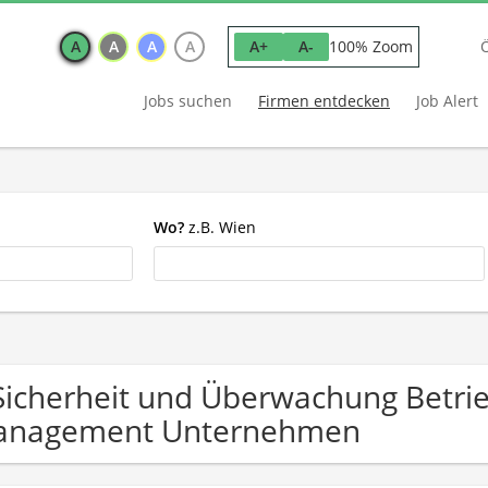
A
A
A
A
100% Zoom
A+
A-
Jobs suchen
Firmen entdecken
Job Alert
Wo?
z.B. Wien
Sicherheit und Überwachung Betrie
anagement Unternehmen