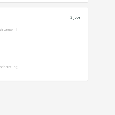
3 Jobs
eistungen |
ensberatung