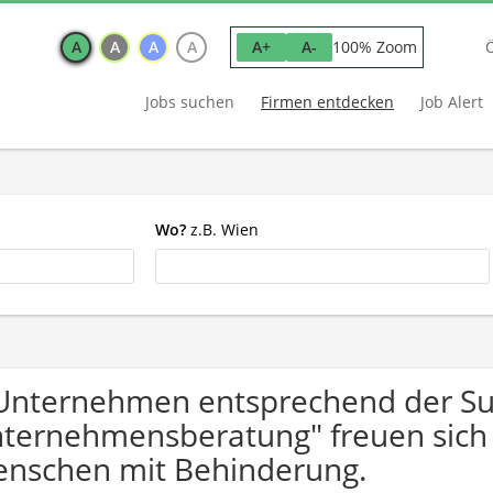
A
A
A
A
100% Zoom
A+
A-
Jobs suchen
Firmen entdecken
Job Alert
Wo?
z.B. Wien
Unternehmen entsprechend der S
ternehmensberatung" freuen sic
nschen mit Behinderung.