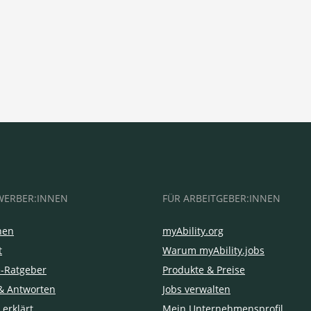
WERBER:INNEN
FÜR ARBEITGEBER:INNEN
hen
myAbility.org
t
Warum myAbility.jobs
e-Ratgeber
Produkte & Preise
& Antworten
Jobs verwalten
 erklärt
Mein Unternehmensprofil