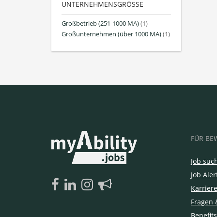
UNTERNEHMENSGRÖSSE
Großbetrieb (251-1000 MA)
(1)
Großunternehmen (über 1000 MA)
(1)
FÜR BE
Job suc
Job Aler
Karrier
Fragen 
Benefits