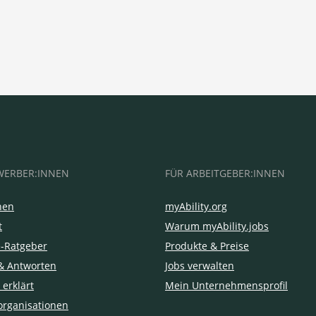
WERBER:INNEN
FÜR ARBEITGEBER:INNEN
hen
myAbility.org
t
Warum myAbility.jobs
e-Ratgeber
Produkte & Preise
& Antworten
Jobs verwalten
 erklärt
Mein Unternehmensprofil
organisationen