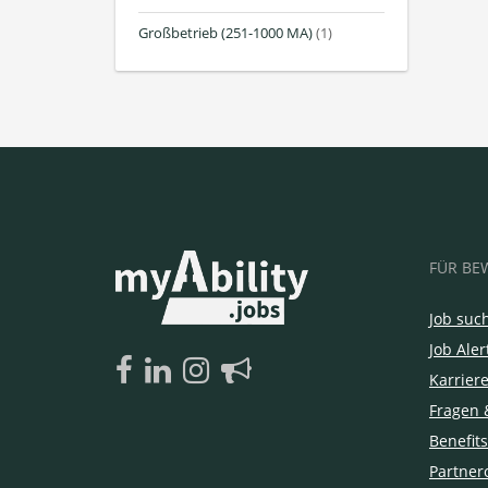
Großbetrieb (251-1000 MA)
(1)
FÜR BE
Job suc
Job Aler
Karrier
Fragen 
Benefits
Partner