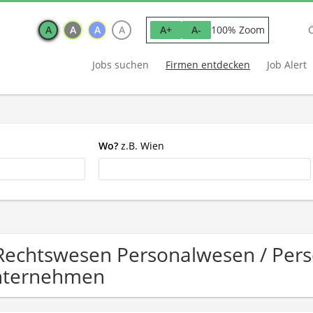
A
A
A
A
100% Zoom
A+
A-
Jobs suchen
Firmen entdecken
Job Alert
Wo?
z.B. Wien
Rechtswesen Personalwesen / Perso
nternehmen