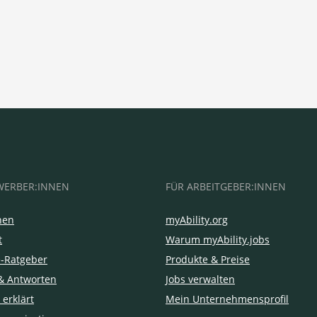
WERBER:INNEN
FÜR ARBEITGEBER:INNEN
hen
myAbility.org
t
Warum myAbility.jobs
e-Ratgeber
Produkte & Preise
& Antworten
Jobs verwalten
 erklärt
Mein Unternehmensprofil