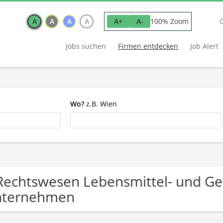
A
A
A
A
100% Zoom
A+
A-
Jobs suchen
Firmen entdecken
Job Alert
Wo?
z.B. Wien
Rechtswesen Lebensmittel- und G
nternehmen