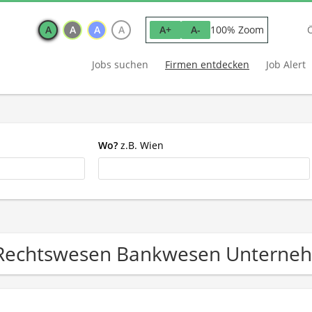
A
A
A
A
100% Zoom
A+
A-
Jobs suchen
Firmen entdecken
Job Alert
Wo?
z.B. Wien
Rechtswesen Bankwesen Unterne