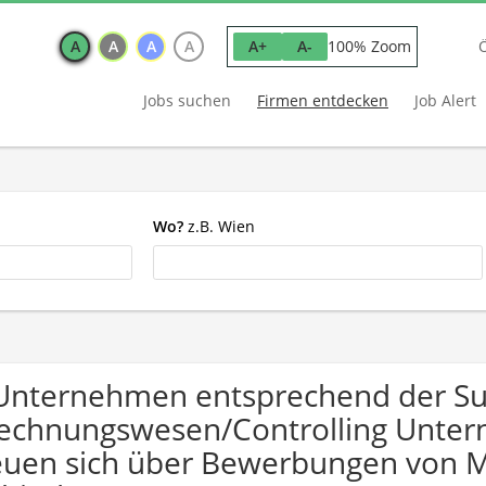
A
A
A
A
100% Zoom
A+
A-
Jobs suchen
Firmen entdecken
Job Alert
Wo?
z.B. Wien
Unternehmen entsprechend der S
echnungswesen/Controlling Unte
euen sich über Bewerbungen von 