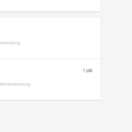
ensberatung
1 job
rnehmensberatung