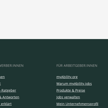
WERBER:INNEN
FÜR ARBEITGEBER:INNEN
hen
myAbility.org
t
Warum myAbility.jobs
e-Ratgeber
Produkte & Preise
& Antworten
Jobs verwalten
 erklärt
Mein Unternehmensprofil