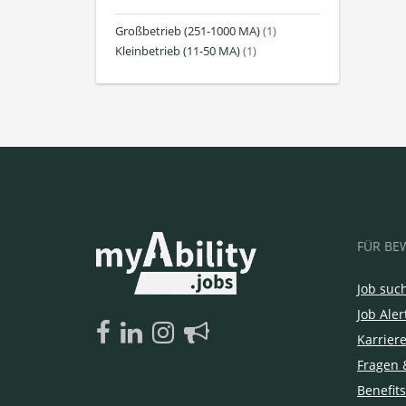
Großbetrieb (251-1000 MA)
(1)
Kleinbetrieb (11-50 MA)
(1)
FÜR BE
Job suc
Job Aler
Karrier
Fragen 
Benefits