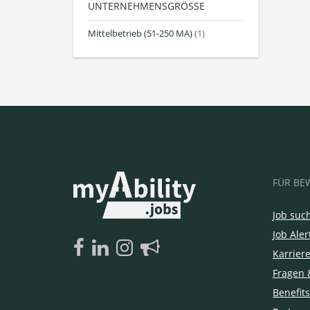
UNTERNEHMENSGRÖSSE
Mittelbetrieb (51-250 MA)
(1)
FÜR BE
Job suc
Job Aler
Karrier
Fragen 
Benefits