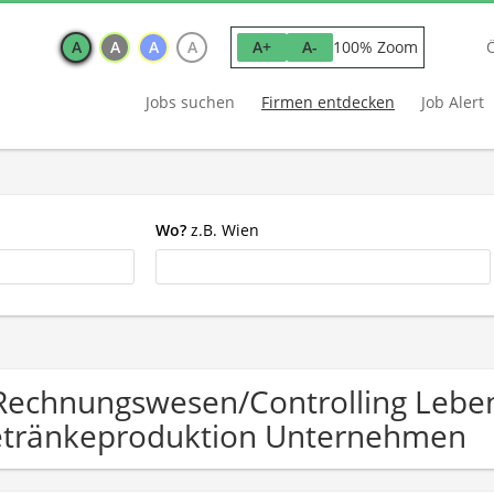
A
A
A
A
100% Zoom
A+
A-
Jobs suchen
Firmen entdecken
Job Alert
Wo?
z.B. Wien
Rechnungswesen/Controlling Leben
tränkeproduktion Unternehmen