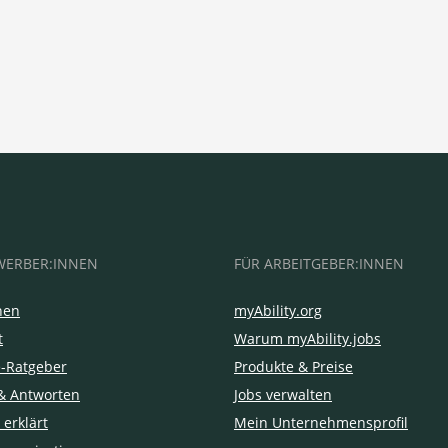
WERBER:INNEN
FÜR ARBEITGEBER:INNEN
hen
myAbility.org
t
Warum myAbility.jobs
e-Ratgeber
Produkte & Preise
& Antworten
Jobs verwalten
 erklärt
Mein Unternehmensprofil