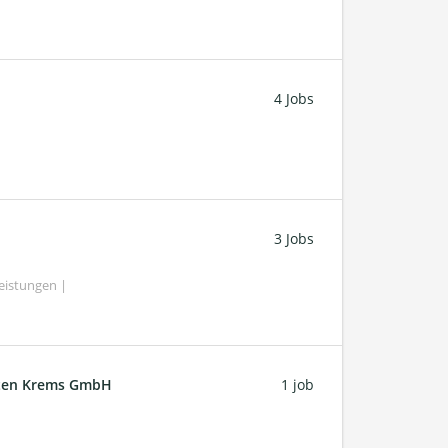
4 Jobs
3 Jobs
eistungen |
ften Krems GmbH
1 job