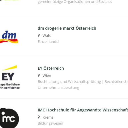
gemeinnützige Organisationen und Soziales
dm drogerie markt Österreich
Wals
Einzelhandel
EY Österreich
Wien
Buchhaltung und Wirtschaftsprüfung | Rechtsdienstl
Unternehmensberatung
IMC Hochschule für Angewandte Wissenscha
Krems
Bildungswesen