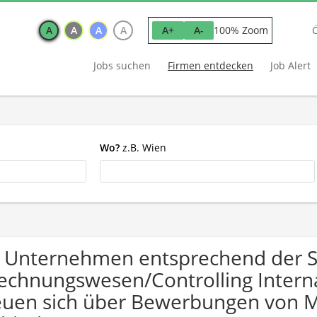
A
A
A
A
100% Zoom
A+
A-
Jobs suchen
Firmen entdecken
Job Alert
Wo?
z.B. Wien
 Unternehmen entsprechend der 
echnungswesen/Controlling Interna
euen sich über Bewerbungen von 