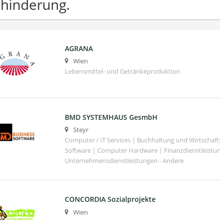
hinderung.
AGRANA
Wien
Lebensmittel- und Getränkeproduktion
BMD SYSTEMHAUS GesmbH
Steyr
Computer / IT Services | Buchhaltung und Wirtschaf
Software | Computer Hardware | Finanzdienstleistu
Unternehmensdienstleistungen - Andere
CONCORDIA Sozialprojekte
Wien