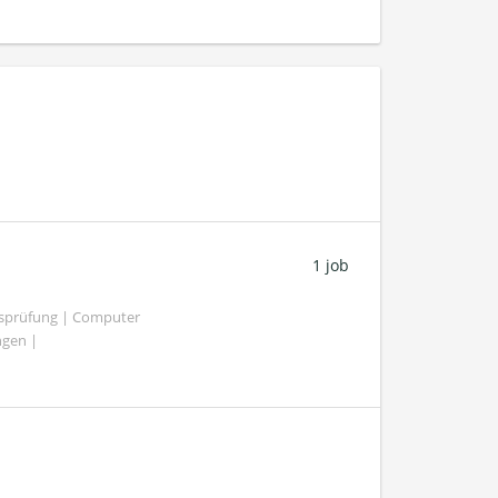
1 job
tsprüfung | Computer
ngen |