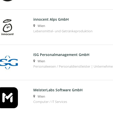
innocent Alps GmbH
Wien
Lebensmittel- und Getränkeproduktion
ISG Personalmanagement GmbH
Wien
Personalwesen / Personaldienstleister | Unternehm
MeisterLabs Software GmbH
Wien
Computer / IT Services