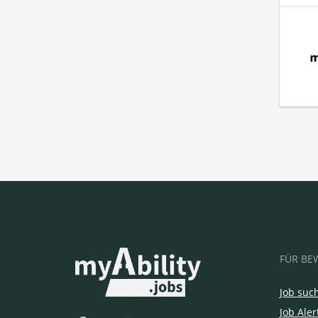
FÜR BE
Job suc
Job Aler