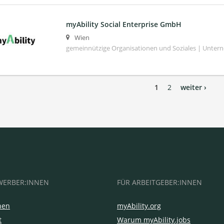
myAbility Social Enterprise GmbH
Wien
gemeinnützige Organisationen und Soziales | Unte
1
2
weiter ›
WERBER:INNEN
FÜR ARBEITGEBER:INNEN
hen
myAbility.org
t
Warum myAbility.jobs