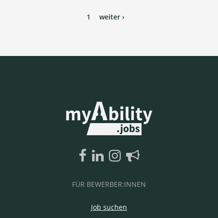
1
weiter ›
FÜR BEWERBER:INNEN
Job suchen