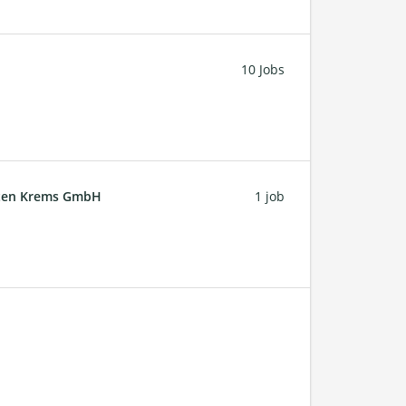
10 Jobs
ften Krems GmbH
1 job