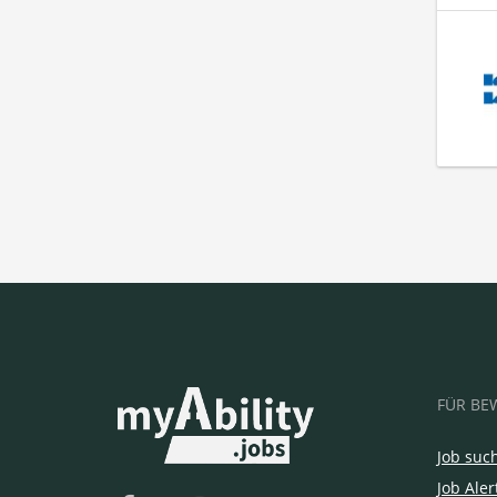
FÜR BE
Job suc
Job Aler