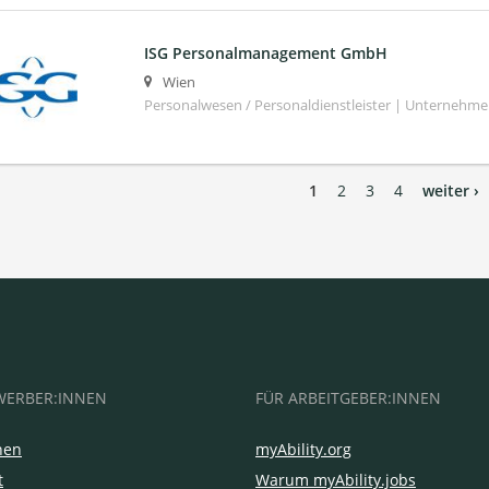
ISG Personalmanagement GmbH
Wien
Personalwesen / Personaldienstleister | Unternehm
1
2
3
4
weiter ›
WERBER:INNEN
FÜR ARBEITGEBER:INNEN
hen
myAbility.org
t
Warum myAbility.jobs