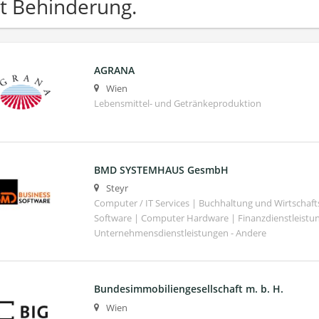
t Behinderung.
AGRANA
Wien
Lebensmittel- und Getränkeproduktion
BMD SYSTEMHAUS GesmbH
Steyr
Computer / IT Services | Buchhaltung und Wirtschaf
Software | Computer Hardware | Finanzdienstleistu
Unternehmensdienstleistungen - Andere
Bundesimmobiliengesellschaft m. b. H.
Wien