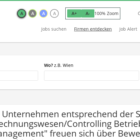
A
A
A
A
100% Zoom
A+
A-
Jobs suchen
Firmen entdecken
Job Alert
Wo?
z.B. Wien
 Unternehmen entsprechend der 
echnungswesen/Controlling Betrieb
nagement" freuen sich über Bew