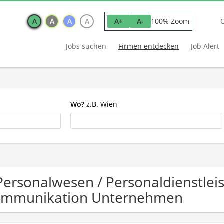
A
A
A
A
100% Zoom
A+
A-
Jobs suchen
Firmen entdecken
Job Alert
Wo?
z.B. Wien
Personalwesen / Personaldienstleis
mmunikation Unternehmen