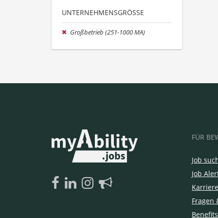
UNTERNEHMENSGRÖSSE
Großbetrieb (251-1000 MA)
FÜR BE
Job suc
Job Aler
Karrier
Fragen 
Benefits