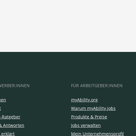
WERBER:INNEN
FÜR ARBEITGEBER:INNEN
hen
myAbility.org
t
Warum myAbility.jobs
e-Ratgeber
Produkte & Preise
& Antworten
Jobs verwalten
 erklärt
Mein Unternehmensprofil