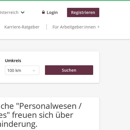
Österreich
Login
Registrieren
Karriere-Ratgeber
Für Arbeitgeber:innen
Umkreis
100 km
che "Personalwesen /
es" freuen sich über
inderung.