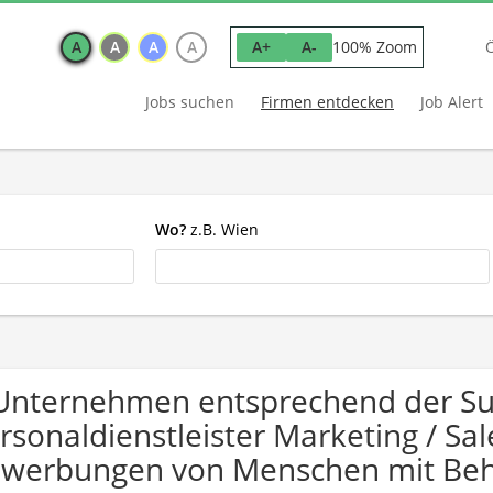
A
A
A
A
100% Zoom
A+
A-
Jobs suchen
Firmen entdecken
Job Alert
Wo?
z.B. Wien
Unternehmen entsprechend der Su
rsonaldienstleister Marketing / Sal
werbungen von Menschen mit Beh