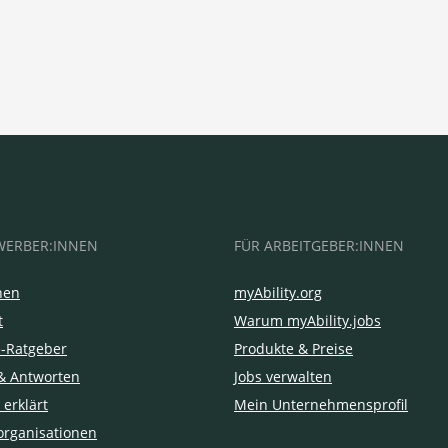
WERBER:INNEN
FÜR ARBEITGEBER:INNEN
hen
myAbility.org
t
Warum myAbility.jobs
e-Ratgeber
Produkte & Preise
& Antworten
Jobs verwalten
 erklärt
Mein Unternehmensprofil
organisationen