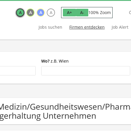
A
A
A
A
100% Zoom
A+
A-
Jobs suchen
Firmen entdecken
Job Alert
Wo?
z.B. Wien
Medizin/Gesundheitswesen/Pharma 
gerhaltung Unternehmen