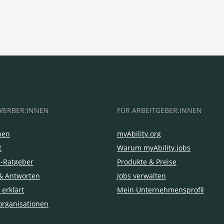
WERBER:INNEN
FÜR ARBEITGEBER:INNEN
hen
myAbility.org
t
Warum myAbility.jobs
e-Ratgeber
Produkte & Preise
& Antworten
Jobs verwalten
 erklärt
Mein Unternehmensprofil
organisationen