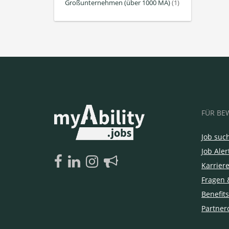
Großunternehmen (über 1000 MA)
(1)
FÜR BE
Job suc
Job Aler
Karrier
Fragen 
Benefits
Partner