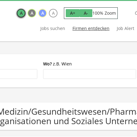
A
A
A
A
100% Zoom
A+
A-
Jobs suchen
Firmen entdecken
Job Alert
Wo?
z.B. Wien
Medizin/Gesundheitswesen/Pharm
ganisationen und Soziales Unter