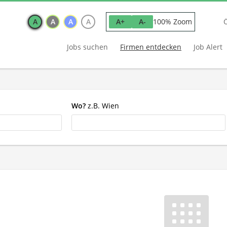
A
A
A
A
100% Zoom
A+
A-
Jobs suchen
Firmen entdecken
Job Alert
Wo?
z.B. Wien