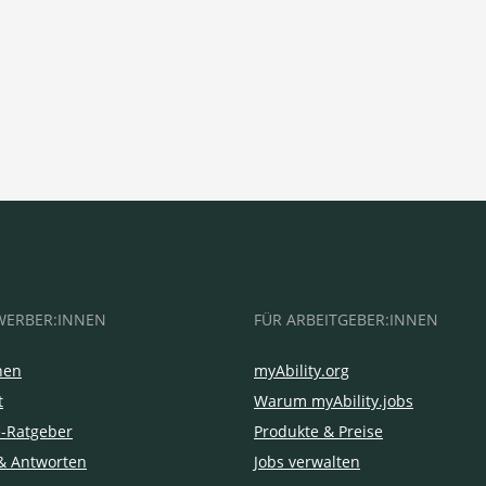
WERBER:INNEN
FÜR ARBEITGEBER:INNEN
hen
myAbility.org
t
Warum myAbility.jobs
e-Ratgeber
Produkte & Preise
& Antworten
Jobs verwalten