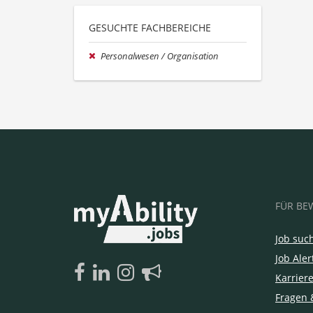
GESUCHTE FACHBEREICHE
Personalwesen / Organisation
FÜR BE
Job suc
Job Aler
Karrier
Fragen 