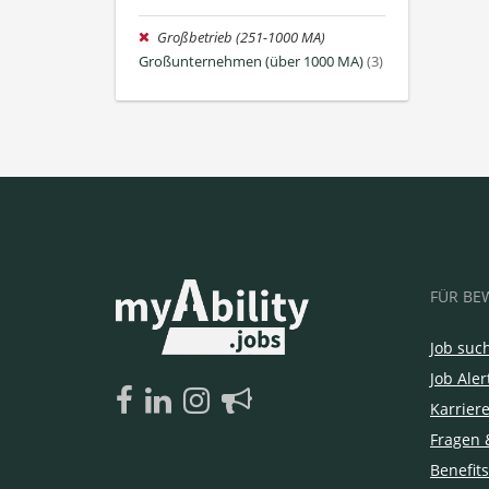
Großbetrieb (251-1000 MA)
Großunternehmen (über 1000 MA)
(3)
FÜR BE
Job suc
Job Aler
Karrier
Fragen 
Benefits