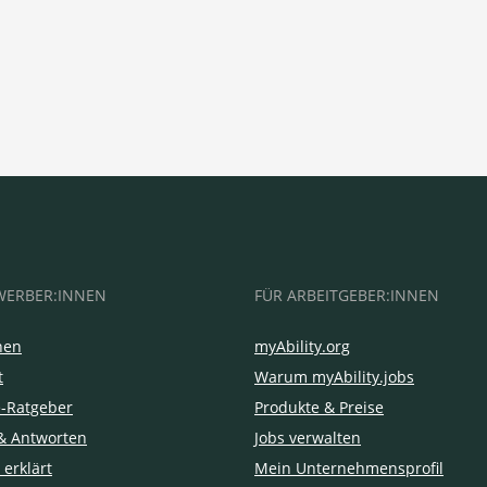
WERBER:INNEN
FÜR ARBEITGEBER:INNEN
hen
myAbility.org
t
Warum myAbility.jobs
e-Ratgeber
Produkte & Preise
& Antworten
Jobs verwalten
 erklärt
Mein Unternehmensprofil