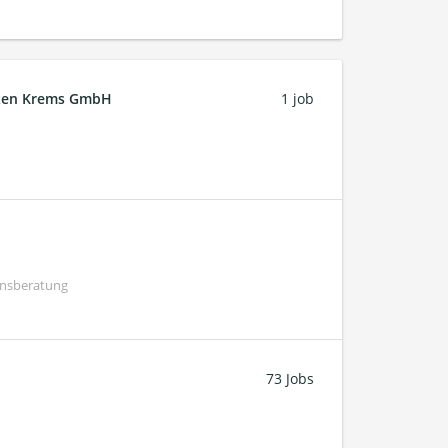
ften Krems GmbH
1 job
ensberatung
73 Jobs