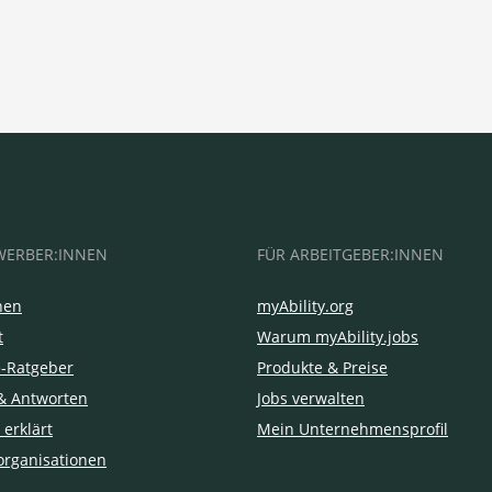
WERBER:INNEN
FÜR ARBEITGEBER:INNEN
hen
myAbility.org
t
Warum myAbility.jobs
e-Ratgeber
Produkte & Preise
& Antworten
Jobs verwalten
 erklärt
Mein Unternehmensprofil
organisationen