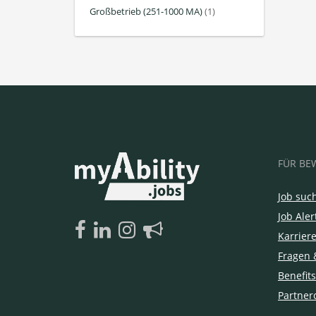
Großbetrieb (251-1000 MA)
(1)
FÜR BE
Job suc
Job Aler
Karrier
Fragen 
Benefits
Partner