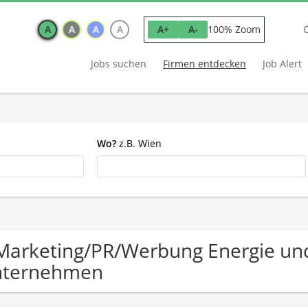
A
A
A
A
100% Zoom
A+
A-
Jobs suchen
Firmen entdecken
Job Alert
Wo?
z.B. Wien
Marketing/PR/Werbung Energie und
nternehmen