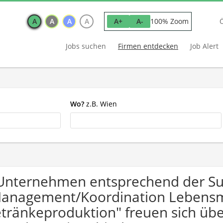
A
A
A
A
100% Zoom
A+
A-
Jobs suchen
Firmen entdecken
Job Alert
Wo?
z.B. Wien
Unternehmen entsprechend der S
anagement/Koordination Lebensmi
tränkeproduktion" freuen sich ü