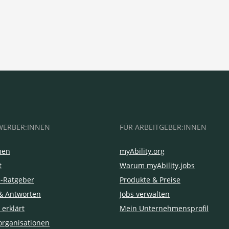
WERBER:INNEN
FÜR ARBEITGEBER:INNEN
hen
myAbility.org
t
Warum myAbility.jobs
e-Ratgeber
Produkte & Preise
& Antworten
Jobs verwalten
 erklärt
Mein Unternehmensprofil
organisationen