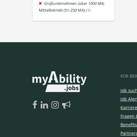
Großunternehmen (über 1000 MA)
Mittelbetrieb (51-250 MA)
(1)
FÜR BE
Job suc
Job Aler
Karrier
Fragen 
Benefits
Partner