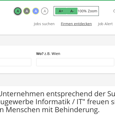
A
A
A
A
100% Zoom
A+
A-
Jobs suchen
Firmen entdecken
Job Alert
Wo?
z.B. Wien
Unternehmen entsprechend der Suc
ugewerbe Informatik / IT" freuen
n Menschen mit Behinderung.