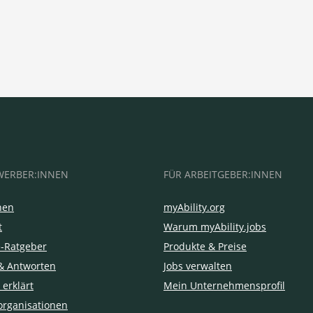
WERBER:INNEN
FÜR ARBEITGEBER:INNEN
hen
myAbility.org
t
Warum myAbility.jobs
e-Ratgeber
Produkte & Preise
& Antworten
Jobs verwalten
 erklärt
Mein Unternehmensprofil
organisationen