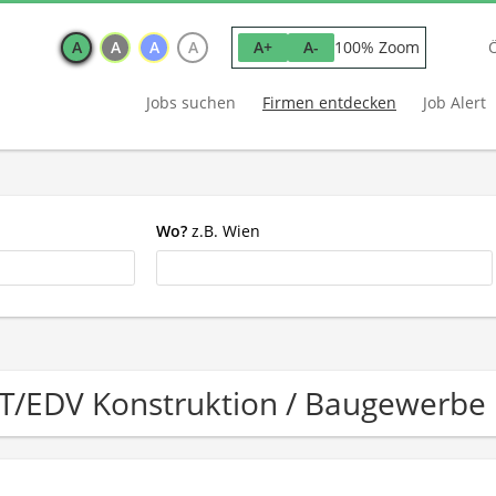
A
A
A
A
100% Zoom
A+
A-
Jobs suchen
Firmen entdecken
Job Alert
Wo?
z.B. Wien
IT/EDV Konstruktion / Baugewerb