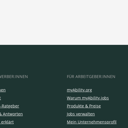
WERBER:INNEN
FÜR ARBEITGEBER:INNEN
hen
myAbility.org
t
Warum myAbility.jobs
e-Ratgeber
Produkte & Preise
& Antworten
Jobs verwalten
 erklärt
Mein Unternehmensprofil