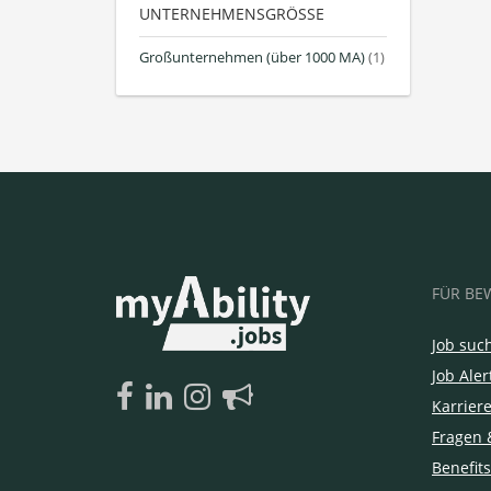
UNTERNEHMENSGRÖSSE
Großunternehmen (über 1000 MA)
(1)
FÜR BE
Job suc
Job Aler
Karrier
Fragen 
Benefits