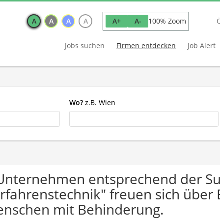
A
A
A
A
100% Zoom
A+
A-
Jobs suchen
Firmen entdecken
Job Alert
Wo?
z.B. Wien
Unternehmen entsprechend der S
rfahrenstechnik" freuen sich übe
nschen mit Behinderung.