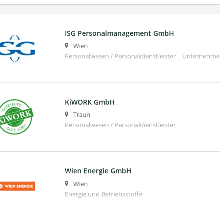
ISG Personalmanagement GmbH
Wien
Personalwesen / Personaldienstleister | Unternehm
KiWORK GmbH
Traun
Personalwesen / Personaldienstleister
Wien Energie GmbH
Wien
Energie und Betriebsstoffe