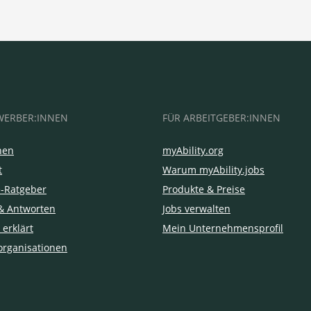
WERBER:INNEN
FÜR ARBEITGEBER:INNEN
hen
myAbility.org
t
Warum myAbility.jobs
e-Ratgeber
Produkte & Preise
& Antworten
Jobs verwalten
 erklärt
Mein Unternehmensprofil
organisationen