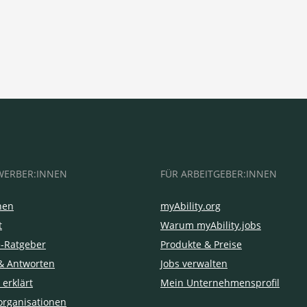
WERBER:INNEN
FÜR ARBEITGEBER:INNEN
hen
myAbility.org
t
Warum myAbility.jobs
e-Ratgeber
Produkte & Preise
& Antworten
Jobs verwalten
 erklärt
Mein Unternehmensprofil
organisationen