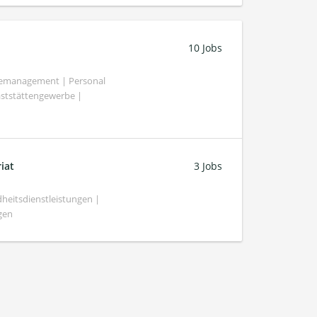
10 Jobs
demanagement | Personal
aststättengewerbe |
iat
3 Jobs
heitsdienstleistungen |
gen