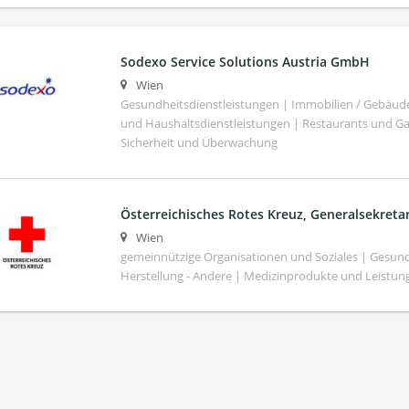
Sodexo Service Solutions Austria GmbH
Wien
Gesundheitsdienstleistungen | Immobilien / Gebäu
und Haushaltsdienstleistungen | Restaurants und G
Sicherheit und Überwachung
Österreichisches Rotes Kreuz, Generalsekretar
Wien
gemeinnützige Organisationen und Soziales | Gesund
Herstellung - Andere | Medizinprodukte und Leistun