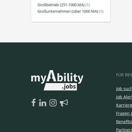
Großbetrieb (251-1000 MA)
(1)
Großunternehmen (über 1000 MA)
(1)
FÜR BE
Job suc
Job Aler
Karrier
Fragen 
Benefits
Partner