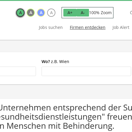
A
A
A
A
100% Zoom
A+
A-
Jobs suchen
Firmen entdecken
Job Alert
Wo?
z.B. Wien
Unternehmen entsprechend der S
sundheitsdienstleistungen" freue
n Menschen mit Behinderung.