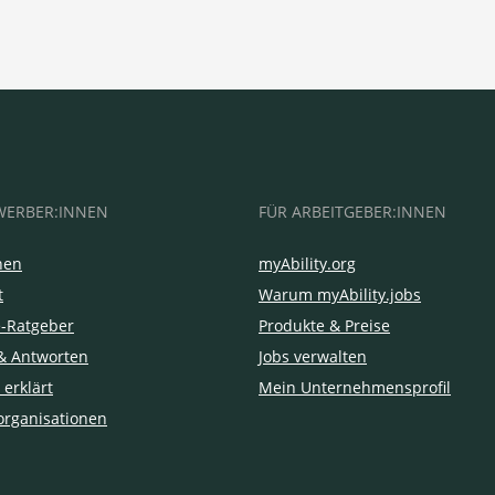
WERBER:INNEN
FÜR ARBEITGEBER:INNEN
hen
myAbility.org
t
Warum myAbility.jobs
e-Ratgeber
Produkte & Preise
& Antworten
Jobs verwalten
 erklärt
Mein Unternehmensprofil
organisationen