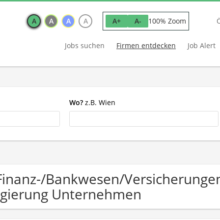
A
A
A
A
100% Zoom
A+
A-
Jobs suchen
Firmen entdecken
Job Alert
Wo?
z.B. Wien
Finanz-/Bankwesen/Versicherungen 
gierung Unternehmen