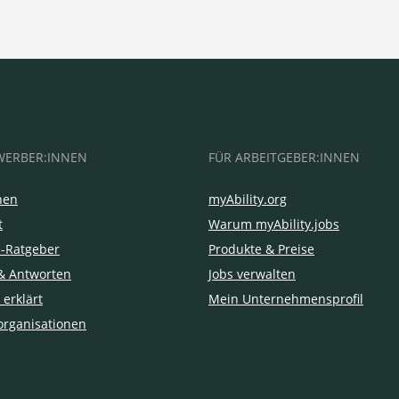
WERBER:INNEN
FÜR ARBEITGEBER:INNEN
hen
myAbility.org
t
Warum myAbility.jobs
e-Ratgeber
Produkte & Preise
& Antworten
Jobs verwalten
 erklärt
Mein Unternehmensprofil
organisationen