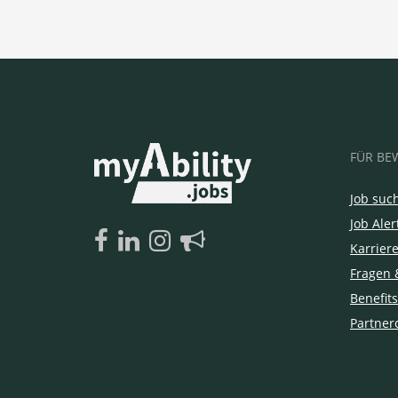
FÜR BE
Job suc
Job Aler
Karrier
Fragen 
Benefits
Partner