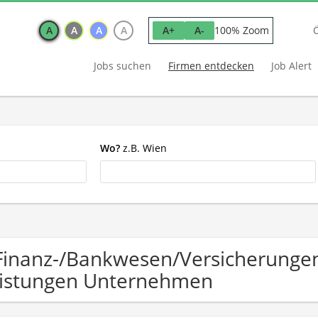
A
A
A
A
100% Zoom
A+
A-
Jobs suchen
Firmen entdecken
Job Alert
Wo?
z.B. Wien
Finanz-/Bankwesen/Versicherunge
istungen Unternehmen