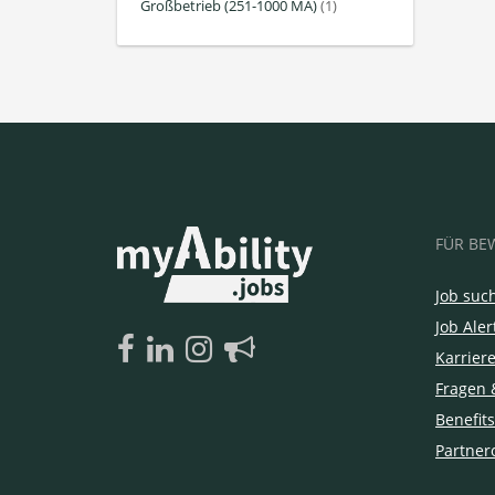
Großbetrieb (251-1000 MA)
(1)
FÜR BE
Job suc
Job Aler
Karrier
Fragen 
Benefits
Partner