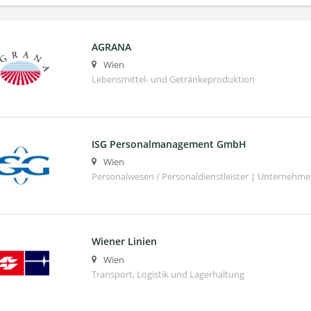
AGRANA
Wien
Lebensmittel- und Getränkeproduktion
ISG Personalmanagement GmbH
Wien
Personalwesen / Personaldienstleister | Unternehm
Wiener Linien
Wien
Transport, Logistik und Lagerhaltung