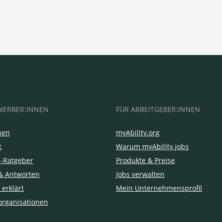
WERBER:INNEN
FÜR ARBEITGEBER:INNEN
hen
myAbility.org
t
Warum myAbility.jobs
e-Ratgeber
Produkte & Preise
& Antworten
Jobs verwalten
 erklärt
Mein Unternehmensprofil
organisationen