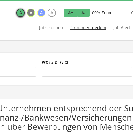
A
A
A
A
100% Zoom
A+
A-
Jobs suchen
Firmen entdecken
Job Alert
Wo?
z.B. Wien
Unternehmen entsprechend der S
inanz-/Bankwesen/Versicherungen
ch über Bewerbungen von Mensche