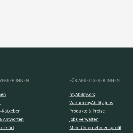
WERBER:INNEN
FÜR ARBEITGEBER:INNEN
hen
myAbility.org
t
Warum myAbility.jobs
e-Ratgeber
Produkte & Preise
& Antworten
Jobs verwalten
 erklärt
Mein Unternehmensprofil