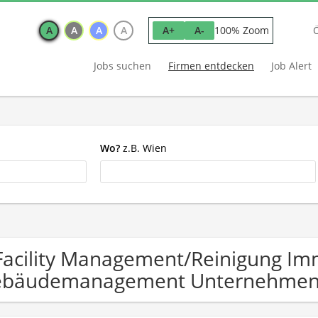
A
A
A
A
100% Zoom
A+
A-
Jobs suchen
Firmen entdecken
Job Alert
Wo?
z.B. Wien
Facility Management/Reinigung Imm
ebäudemanagement Unternehme