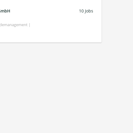
 GmbH
10 Jobs
bäudemanagement |