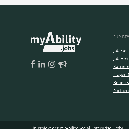
FÜR BE
Job suc
Job Aler
Karrier
Fragen 
Benefits
Partner
Ein Projekt der
myAbility Social Enterprise GmbH