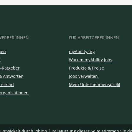
WERBER:INNEN
FÜR ARBEITGEBER:INNEN
hen
myAbility.org
t
Warum myAbility.jobs
e-Ratgeber
Produkte & Preise
& Antworten
Jobs verwalten
 erklärt
Mein Unternehmensprofil
organisationen
|
Entwickelt durch jobiqo
| Bei Nutzung dieser Seite stimmen Sie d