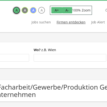
A
A
A
A
100% Zoom
A+
A-
Jobs suchen
Firmen entdecken
Job Alert
Wo?
z.B. Wien
Facharbeit/Gewerbe/Produktion G
nternehmen