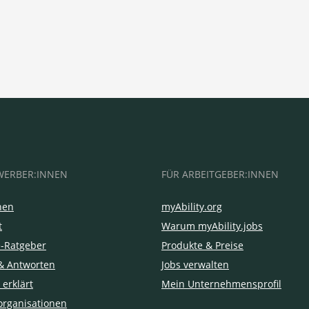
WERBER:INNEN
FÜR ARBEITGEBER:INNEN
hen
myAbility.org
t
Warum myAbility.jobs
e-Ratgeber
Produkte & Preise
& Antworten
Jobs verwalten
 erklärt
Mein Unternehmensprofil
organisationen