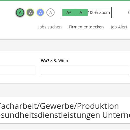
A
A
A
A
100% Zoom
A+
A-
Jobs suchen
Firmen entdecken
Job Alert
Wo?
z.B. Wien
Facharbeit/Gewerbe/Produktion
sundheitsdienstleistungen Unter