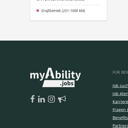
Großbetrieb (251-1000 MA)
FÜR BE
Job suc
Job Aler
Karrier
Fragen 
Benefits
Partner