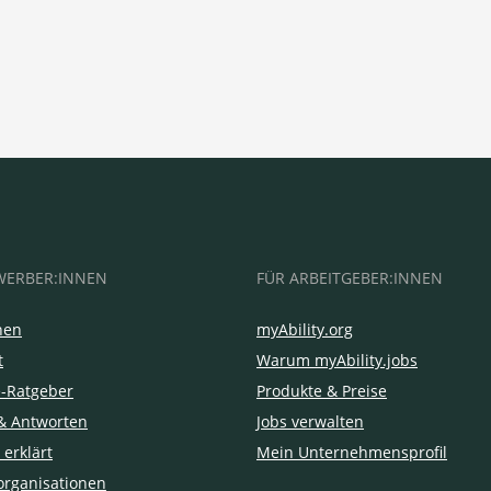
WERBER:INNEN
FÜR ARBEITGEBER:INNEN
hen
myAbility.org
t
Warum myAbility.jobs
e-Ratgeber
Produkte & Preise
& Antworten
Jobs verwalten
 erklärt
Mein Unternehmensprofil
organisationen