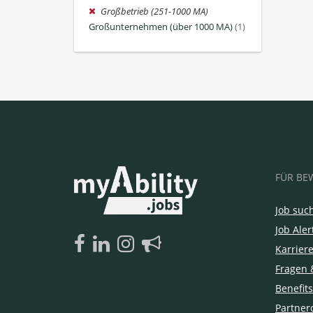
Großbetrieb (251-1000 MA)
Großunternehmen (über 1000 MA)
(1)
FÜR BE
Job suc
Job Aler
Karrier
Fragen 
Benefits
Partner