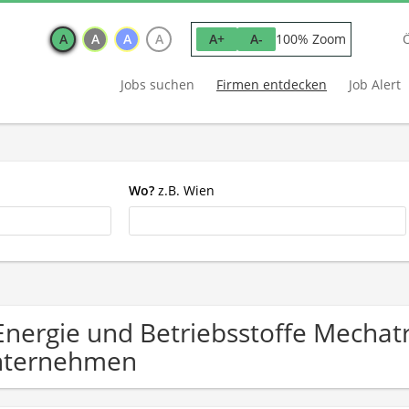
A
A
A
A
100% Zoom
A+
A-
Jobs suchen
Firmen entdecken
Job Alert
Wo?
z.B. Wien
Energie und Betriebsstoffe Mechat
nternehmen