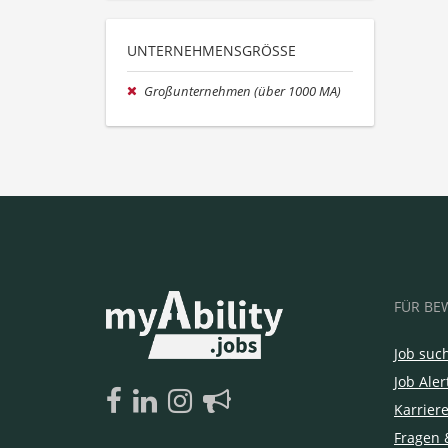
UNTERNEHMENSGRÖSSE
Großunternehmen (über 1000 MA)
FÜR BE
Job suc
Job Aler
Karrier
Fragen 