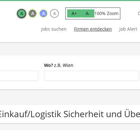
A
A
A
A
100% Zoom
A+
A-
Jobs suchen
Firmen entdecken
Job Alert
Wo?
z.B. Wien
Einkauf/Logistik Sicherheit und 