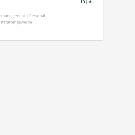
10 Jobs
demanagement | Personal
aststättengewerbe |