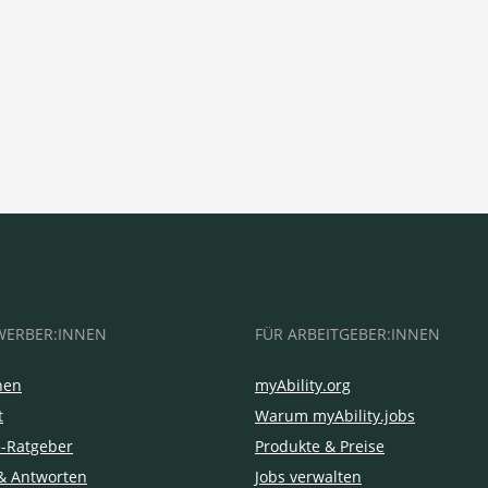
WERBER:INNEN
FÜR ARBEITGEBER:INNEN
hen
myAbility.org
t
Warum myAbility.jobs
e-Ratgeber
Produkte & Preise
& Antworten
Jobs verwalten