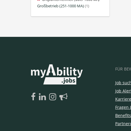
Großbetrieb (251-1000 MA)
(1)
FÜR BE
Job suc
Job Aler
Karrier
Fragen 
Benefits
Partner