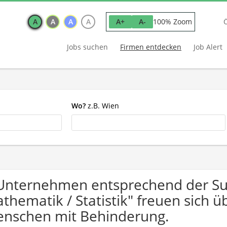
A
A
A
A
100% Zoom
A+
A-
Jobs suchen
Firmen entdecken
Job Alert
Wo?
z.B. Wien
Unternehmen entsprechend der Suc
thematik / Statistik" freuen sich
nschen mit Behinderung.