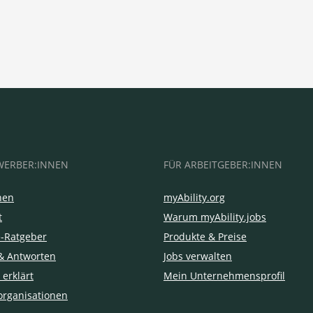
WERBER:INNEN
FÜR ARBEITGEBER:INNEN
hen
myAbility.org
t
Warum myAbility.jobs
e-Ratgeber
Produkte & Preise
& Antworten
Jobs verwalten
 erklärt
Mein Unternehmensprofil
organisationen