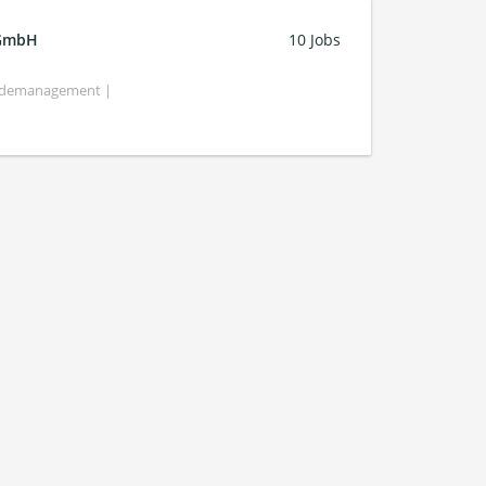
 GmbH
10 Jobs
bäudemanagement |