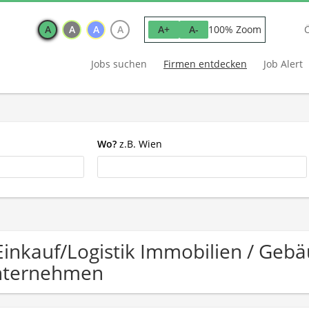
A
A
A
A
100% Zoom
A+
A-
Jobs suchen
Firmen entdecken
Job Alert
Wo?
z.B. Wien
Einkauf/Logistik Immobilien / G
nternehmen