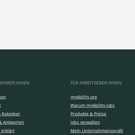
WERBER:INNEN
FÜR ARBEITGEBER:INNEN
hen
myAbility.org
t
Warum myAbility.jobs
e-Ratgeber
Produkte & Preise
& Antworten
Jobs verwalten
 erklärt
Mein Unternehmensprofil