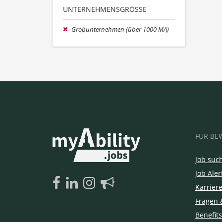
UNTERNEHMENSGRÖSSE
Großunternehmen (über 1000 MA)
FÜR BE
Job suc
Job Aler
Karrier
Fragen 
Benefits