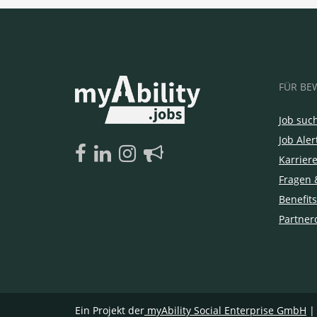
FÜR BE
Job suc
Job Aler
Karrier
Fragen 
Benefits
Partner
Ein Projekt der
myAbility Social Enterprise GmbH