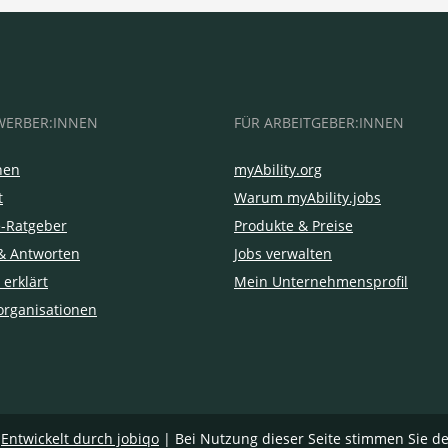
WERBER:INNEN
FÜR ARBEITGEBER:INNEN
hen
myAbility.org
t
Warum myAbility.jobs
e-Ratgeber
Produkte & Preise
& Antworten
Jobs verwalten
 erklärt
Mein Unternehmensprofil
organisationen
|
Entwickelt durch jobiqo
| Bei Nutzung dieser Seite stimmen Sie d