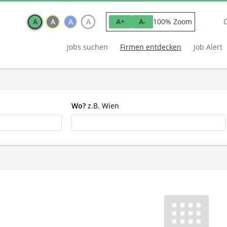
A
A
A
A
100% Zoom
A+
A-
Jobs suchen
Firmen entdecken
Job Alert
Wo?
z.B. Wien