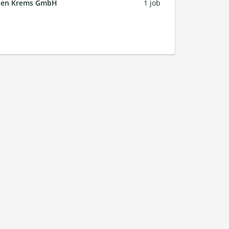
ften Krems GmbH
1 job