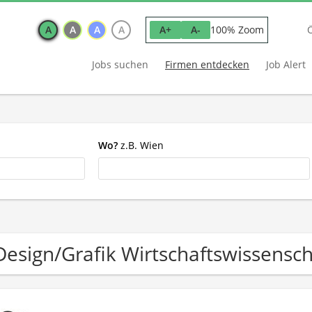
A
A
A
A
100% Zoom
A+
A-
Jobs suchen
Firmen entdecken
Job Alert
Wo?
z.B. Wien
Design/Grafik Wirtschaftswissens