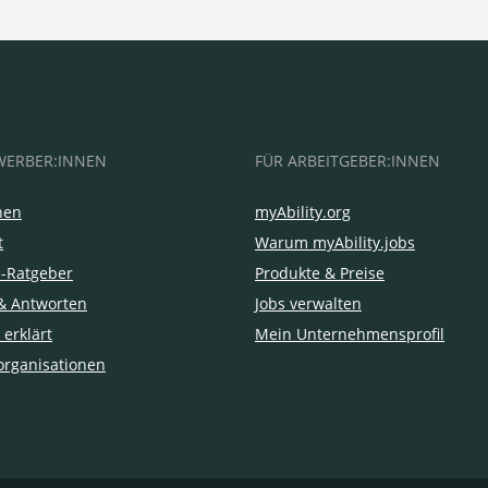
WERBER:INNEN
FÜR ARBEITGEBER:INNEN
hen
myAbility.org
t
Warum myAbility.jobs
e-Ratgeber
Produkte & Preise
& Antworten
Jobs verwalten
 erklärt
Mein Unternehmensprofil
organisationen