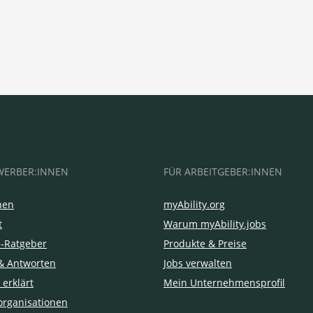
WERBER:INNEN
FÜR ARBEITGEBER:INNEN
hen
myAbility.org
t
Warum myAbility.jobs
e-Ratgeber
Produkte & Preise
& Antworten
Jobs verwalten
 erklärt
Mein Unternehmensprofil
organisationen