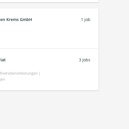
ften Krems GmbH
1 job
iat
3 Jobs
heitsdienstleistungen |
gen