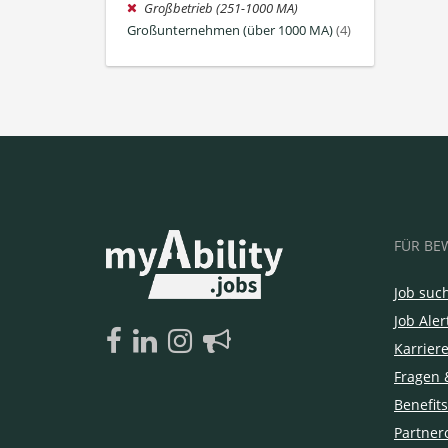
Großbetrieb (251-1000 MA)
Großunternehmen (über 1000 MA)
(4)
FÜR BE
Job suc
Job Aler
Karrier
Fragen 
Benefits
Partner