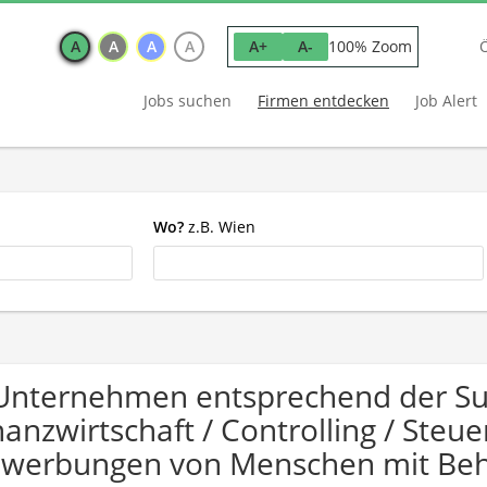
A
A
A
A
100% Zoom
A+
A-
Jobs suchen
Firmen entdecken
Job Alert
Wo?
z.B. Wien
Unternehmen entsprechend der Su
nanzwirtschaft / Controlling / Steu
werbungen von Menschen mit Beh